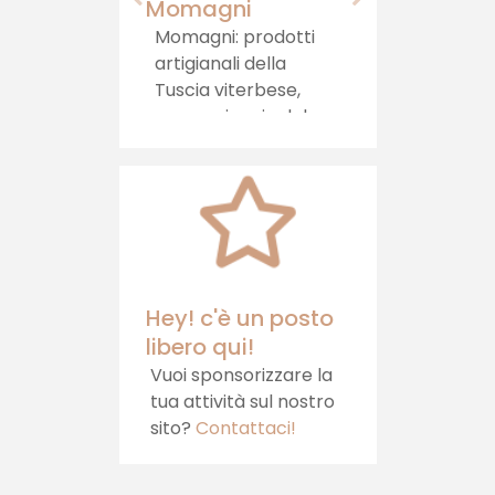
Momagni
Agrituris
Castello
Momagni: prodotti
artigianali della
Immerso n
Tuscia viterbese,
in una zon
per un viaggio del
ai confini 
gusto autentico, che
Umbria, s
porta la tradizione
l'Agrituris
direttamente sulla
Castello, 
tua tavola.
ospitalità,
relax
Hey! c'è un posto
libero qui!
Vuoi sponsorizzare la
tua attività sul nostro
sito?
Contattaci!