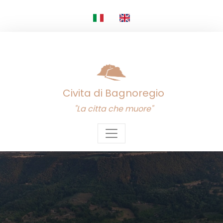
Civita di Bagnoregio
"La citta che muore"