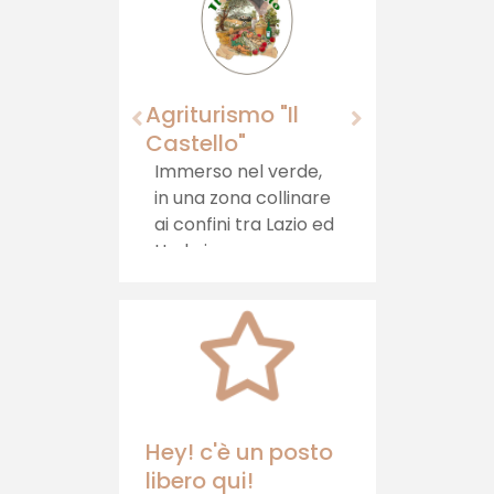
Agriturismo "Il
Castello"
Immerso nel verde,
in una zona collinare
ai confini tra Lazio ed
Umbria, sorge
l'Agriturismo il
Castello, che offre
ospitalità, cibi sani e
relax
Hey! c'è un posto
libero qui!