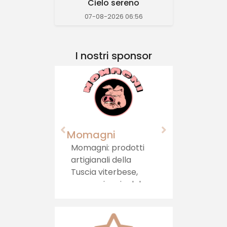
Cielo sereno
07-08-2026 06:56
I nostri sponsor
Momagni
Momagni: prodotti
artigianali della
Tuscia viterbese,
per un viaggio del
gusto autentico, che
porta la tradizione
direttamente sulla