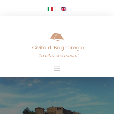
Civita di Bagnoregio
"La citta che muore"