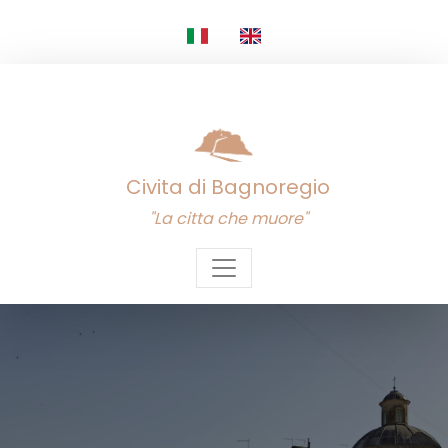
Civita di Bagnoregio
"La citta che muore"