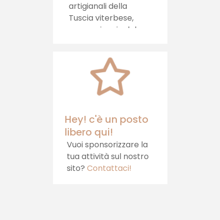
artigianali della
Tuscia viterbese,
per un viaggio del
gusto autentico, che
porta la tradizione
direttamente sulla
tua tavola.
Hey! c'è un posto
libero qui!
Vuoi sponsorizzare la
tua attività sul nostro
sito?
Contattaci!