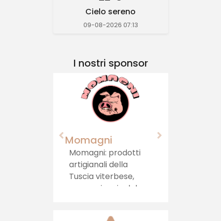
Cielo sereno
09-08-2026 07:13
I nostri sponsor
Momagni
Agriturismo 
Castello"
Momagni: prodotti
artigianali della
Immerso nel 
Tuscia viterbese,
in una zona c
per un viaggio del
ai confini tra
gusto autentico, che
Umbria, sorg
porta la tradizione
l'Agriturismo i