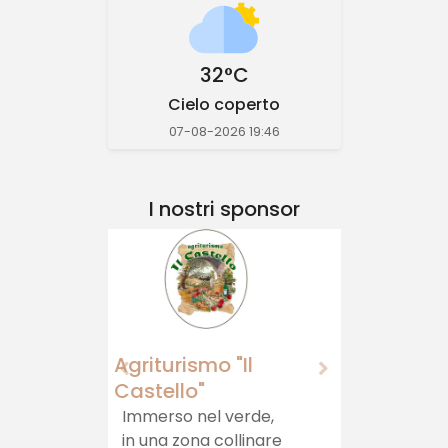
32°C
Cielo coperto
07-08-2026 19:46
I nostri sponsor
Momagni
Momagni: prodotti
artigianali della
Tuscia viterbese,