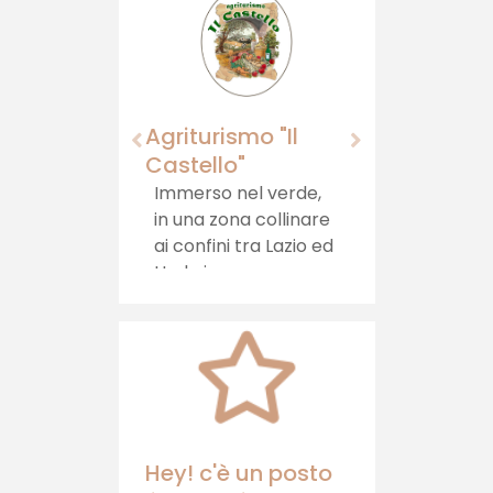
Agriturismo "Il
Momagn
Castello"
Momagni:
artigianal
Immerso nel verde,
Tuscia vi
in una zona collinare
per un vi
ai confini tra Lazio ed
gusto aut
Umbria, sorge
porta la 
l'Agriturismo il
direttame
Castello, che offre
tua tavola
ospitalità, cibi sani e
relax
Hey! c'è un posto