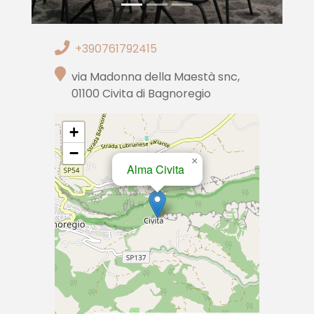
+390761792415
via Madonna della Maestà snc,
01100 Civita di Bagnoregio
+
−
×
Alma Civita