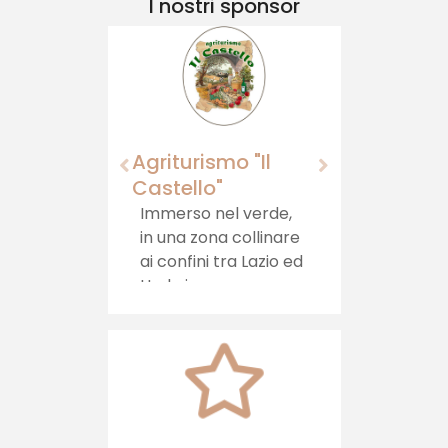
I nostri sponsor
Agriturismo "Il
Momagni
Castello"
Momagni: prodo
artigianali della
Immerso nel verde,
Tuscia viterbes
in una zona collinare
per un viaggio 
ai confini tra Lazio ed
gusto autentico
Umbria, sorge
porta la tradiz
l'Agriturismo il
direttamente s
Castello, che offre
tua tavola.
ospitalità, cibi sani e
relax