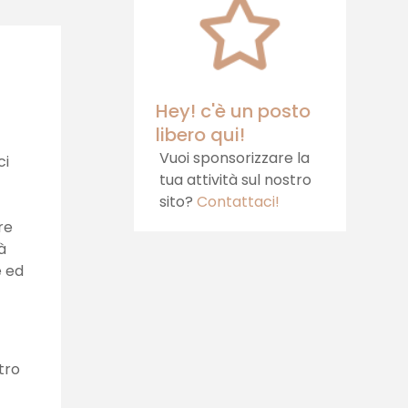
ospitalità, cibi sani e
relax
Hey! c'è un posto
libero qui!
Vuoi sponsorizzare la
ci
tua attività sul nostro
sito?
Contattaci!
re
à
e ed
tro