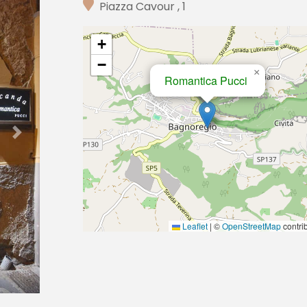
Piazza Cavour , 1
+
−
×
Romantica Pucci
Next
Leaflet
|
©
OpenStreetMap
contri