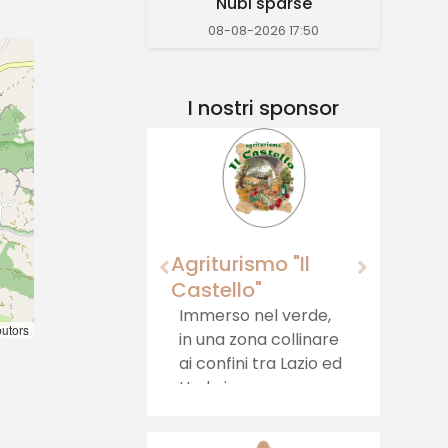
Nubi sparse
08-08-2026 17:50
I nostri sponsor
Agriturismo "Il
Castello"
Immerso nel verde,
butors
in una zona collinare
ai confini tra Lazio ed
Umbria, sorge
l'Agriturismo il
Castello, che offre