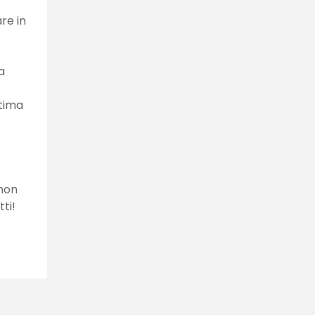
re in
a
ttima
 non
tti!