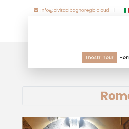
info@civitadibagnoregio.cloud
|
I nostri Tour
Ho
Roma