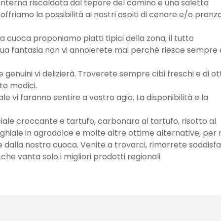
interna riscaldata dal tepore del camino e una saletta
offriamo la possibilità ai nostri ospiti di cenare e/o pranza
a cuoca proponiamo piatti tipici della zona, il tutto
 sua fantasia non vi annoierete mai perché riesce sempre 
 e genuini vi delizierà. Troverete sempre cibi freschi e di o
lto modici.
ale vi faranno sentire a vostro agio. La disponibilità e la
nciale croccante e tartufo, carbonara al tartufo, risotto al
cinghiale in agrodolce e molte altre ottime alternative, per
te dalla nostra cuoca. Venite a trovarci, rimarrete soddisfa
 che vanta solo i migliori prodotti regionali.