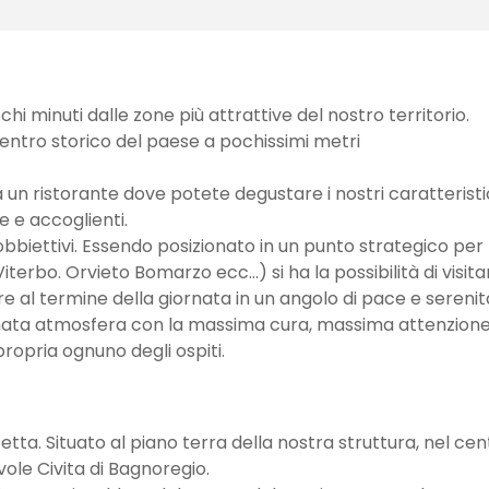
ochi minuti dalle zone più attrattive del nostro territorio.
centro storico del paese a pochissimi metri
n ristorante dove potete degustare i nostri caratteristi
e e accoglienti.
 obbiettivi. Essendo posizionato in un punto strategico per
 Viterbo. Orvieto Bomarzo ecc…) si ha la possibilità di visita
re al termine della giornata in un angolo di pace e serenit
affinata atmosfera con la massima cura, massima attenzion
ropria ognuno degli ospiti.
etta. Situato al piano terra della nostra struttura, nel cen
vole Civita di Bagnoregio.