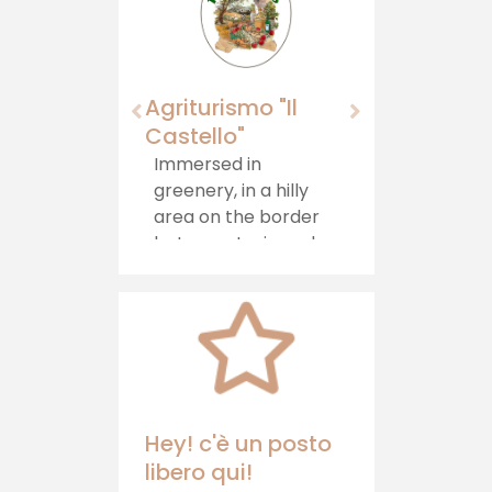
Agriturismo "Il
Momagn
Castello"
Momagni: 
products
Immersed in
Tuscia area
greenery, in a hilly
Viterbo, f
area on the border
journey o
between Lazio and
taste, wh
Umbria, stands the
tradition 
Agriturismo il
your tabl
Castello, which
offers hospitality,
healthy food and
relaxation
Hey! c'è un posto
libero qui!