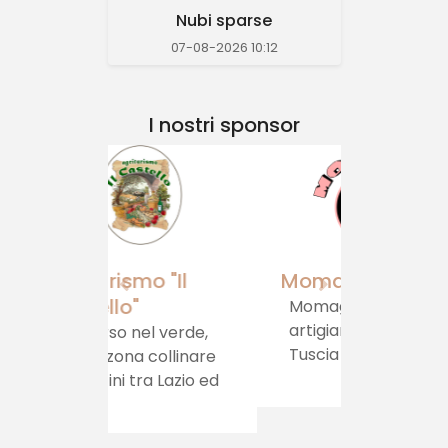
Nubi sparse
07-08-2026 10:12
I nostri sponsor
Momagni
Momagni: prodotti
artigianali della
Tuscia viterbese,
per un viaggio del
gusto autentico, che
porta la tradizione