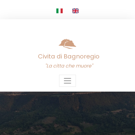
Civita di Bagnoregio
"La citta che muore"