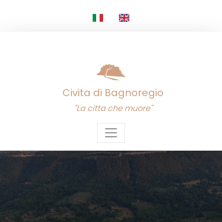
Civita di Bagnoregio
"La citta che muore"